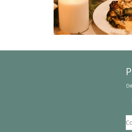
P
Dé
C